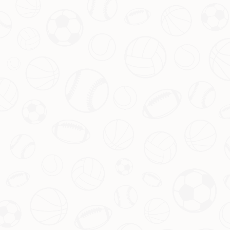
查看更多
新闻资讯
王者荣耀挑战赛刷新纪录，单日观看人数破千万
2026-04-25T02:52:06+08:00
2026
新闻资讯