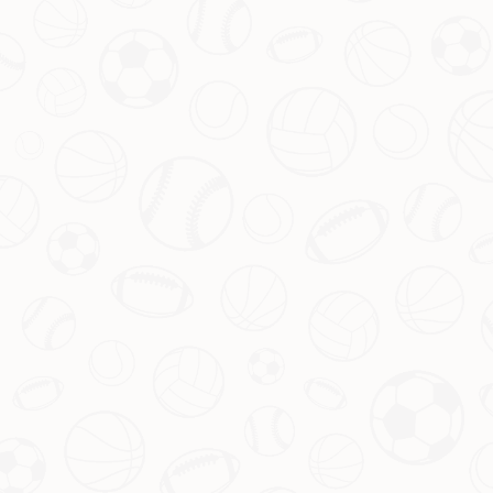
新闻资讯
【独家探秘】沙中战
赛场揭秘 国足挑战C
2026-04-30T02:52:07+08:00
罗主场
查看更多
新闻资讯
弗利克执教巴萨最精
彩半场，拉菲尼亚伤
2026-04-28T02:52:05+08:00
退无需担忧
查看更多
新闻资讯