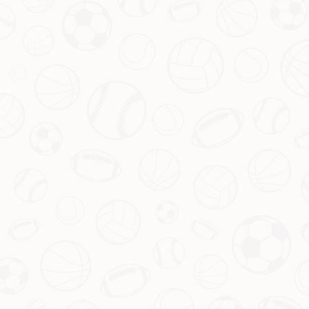
执教
2026-04-21T02:52:07+08:00
2026
关注我们
订阅我们的最新新闻