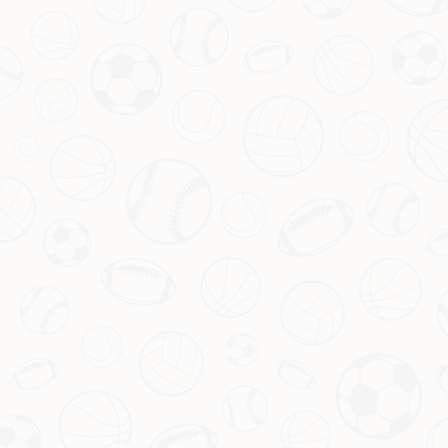
台达成合作协议。这次华丽转型不仅展现了他的多面才华，
也为运动员退役后的人生规划提供了一个崭新的案例。
查看更多