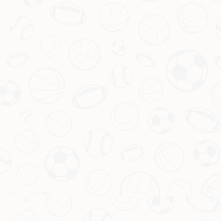
JAN
[流言板]马雷斯卡：视佩莱格里尼如父，切
尔西背负夺冠重任
新闻资讯
引言：马雷斯卡的感言为何引发热议 在足球世界中，教练与
球员之间的关系往往是成功的关键因素之一。近日，切尔西
新任主帅马雷斯卡的一番言论迅速登上热搜，他将罗马传奇
球星佩莱格里尼比作自己的“父亲”，并直言切尔西背负着夺