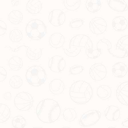
英超历史上的亿元先生：维尔茨前的6位球
星表现盘点
新闻资讯
在国际足球转会市场上，过亿欧元的身价不再是新鲜事，但
这种巨额投入往往伴随着各方关注和巨大压力。尤其中超联
赛更具竞争力时，其吸引了世界级球员加盟，而这些“亿元先
生”的表现则成为媒体和球迷热议的话题。在探讨最新引入的
天才球星弗洛里安·维尔茨前，我们先来了解下其他曾以高昂
费用加入英超俱乐部的重要人物，他们都发挥出了怎样的水
平。
查看更多
新闻资讯