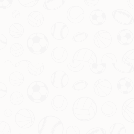
新闻资讯
无人不可替！湖人顺风顺水突遇困
境，中锋缺阵如何应对？
引言：湖人危机来袭 中锋缺失成隐患
查看更多